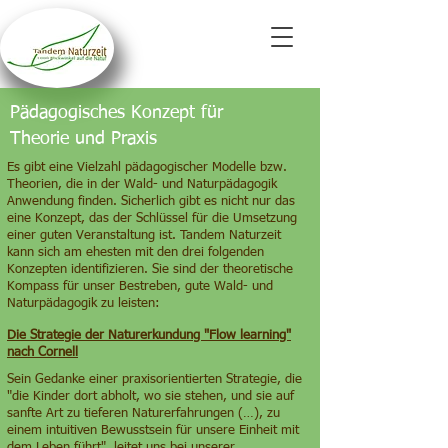
Pädagogisches Konzept für
Theorie und Praxis
Es gibt eine Vielzahl pädagogischer Modelle bzw.
Theorien, die in der Wald- und Naturpädagogik
Anwendung finden. Sicherlich gibt es nicht nur das
eine Konzept, das der Schlüssel für die Umsetzung
einer guten Veranstaltung ist. Tandem Naturzeit
kann sich am ehesten mit den drei folgenden
Konzepten identifizieren. Sie sind der theoretische
Kompass für unser Bestreben, gute Wald- und
Naturpädagogik zu leisten:
Die Strategie der Naturerkundung "Flow learning"
nach Cornell
Sein Gedanke einer praxisorientierten Strategie, die
"die Kinder dort abholt, wo sie stehen, und sie auf
sanfte Art zu tieferen Naturerfahrungen (…), zu
einem intuitiven Bewusstsein für unsere Einheit mit
dem Leben führt", leitet uns bei unserer