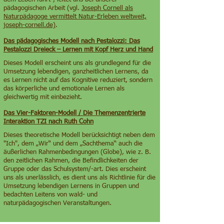
pädagogischen Arbeit (vgl.
Joseph Cornell als
Naturpädagoge vermittelt Natur-Erleben weltweit,
joseph-cornell.de)
.
Das pädagogisches Modell nach Pestalozzi: Das
Pestalozzi Dreieck – Lernen mit Kopf Herz und Hand
Dieses Modell erscheint uns als grundlegend für die
Umsetzung lebendigen, ganzheitlichen Lernens, da
es Lernen nicht auf das Kognitive reduziert, sondern
das körperliche und emotionale Lernen als
gleichwertig mit einbezieht.
Das Vier-Faktoren-Modell / Die Themenzentrierte
Interaktion TZI nach Ruth Cohn
Dieses theoretische Modell berücksichtigt neben dem
"Ich", dem „Wir“ und dem „Sachthema“ auch die
äußerlichen Rahmenbedingungen (Globe), wie z. B.
den zeitlichen Rahmen, die Befindlichkeiten der
Gruppe oder das Schulsystem/-art. Dies erscheint
uns als unerlässlich, es dient uns als Richtlinie für die
Umsetzung lebendigen Lernens in Gruppen und
bedachten Leitens von wald- und
naturpädagogischen Veranstaltungen.